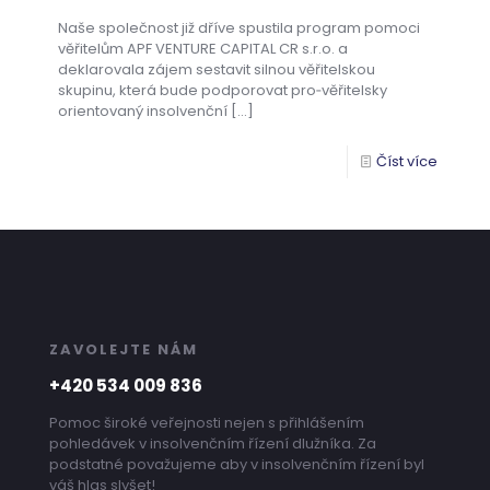
Naše společnost již dříve spustila program pomoci
věřitelům APF VENTURE CAPITAL CR s.r.o. a
deklarovala zájem sestavit silnou věřitelskou
skupinu, která bude podporovat pro‑věřitelsky
orientovaný insolvenční
[…]
Číst více
ZAVOLEJTE NÁM
+420 534 009 836
Pomoc široké veřejnosti nejen s přihlášením
pohledávek v insolvenčním řízení dlužníka. Za
podstatné považujeme aby v insolvenčním řízení byl
váš hlas slyšet!