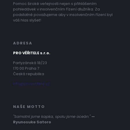
Pomoc široké veřejnosti nejen s přihlášením
pohledávek v insolvenčním řízení dlužníka. Za
podstatné považujeme aby v insolvenčním řízení byl
váš hlas slyšet!
ADRESA
PRO VĚŘITELE s.r.o.
Partyzánská 18/23
170 00 Praha 7
Česká republika
info@proveritele.cz
NAŠE MOTTO
"Samotní jsme kapka, spolu jsme oceán."
—
Ryunosuke Satoro