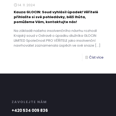
14. 11. 2024
Kauza GLOCIN: Soud vyhlásil úpadek! Věřitelé
přihlašte si své pohledávky, běží lhůta,
pomůžeme Vám, kontaktujte nás!
Na základě našeho insolvenčního návrhu rozhodl
Krajský soud v Ostravě o úpadku dlužníka GLOCIN
LIMITED Společnost PRO VĚŘITELE jako insolvenční
navrhovatel zaznamenala úspěch ve své snaze
[…]
Číst více
ZAVOLEJTE NÁM
+420 534 009 836