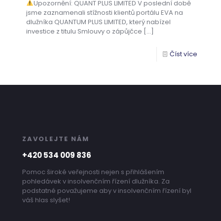
Upozornění: QUANT PLUS LIMITED V poslední době
jsme zaznamenali stížnosti klientů portálu EVA na
dlužníka QUANTUM PLUS LIMITED, který nabízel
investice z titulu Smlouvy o zápůjčce
[…]
Číst více
ZAVOLEJTE NÁM
+420 534 009 836
Pomoc široké veřejnosti nejen s přihlášením
pohledávek v insolvenčním řízení dlužníka. Za
podstatné považujeme aby v insolvenčním řízení byl
váš hlas slyšet!