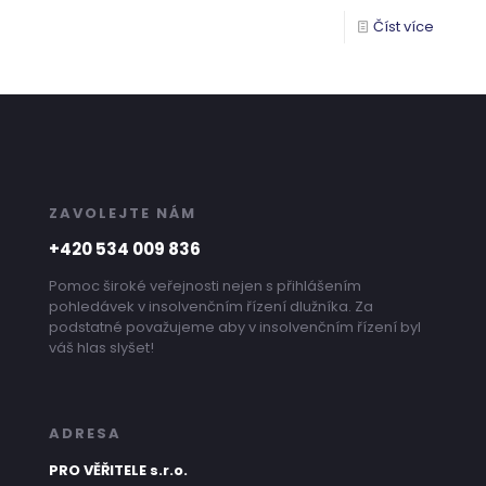
Číst více
ZAVOLEJTE NÁM
+420 534 009 836
Pomoc široké veřejnosti nejen s přihlášením
pohledávek v insolvenčním řízení dlužníka. Za
podstatné považujeme aby v insolvenčním řízení byl
váš hlas slyšet!
ADRESA
PRO VĚŘITELE s.r.o.