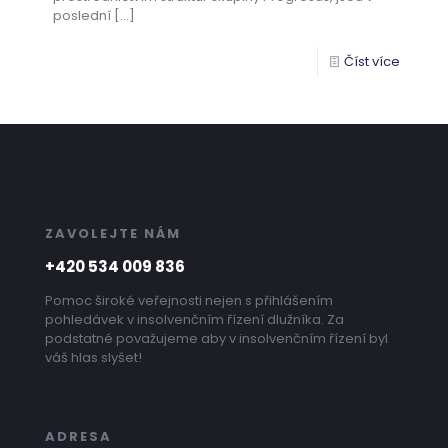
poslední
[…]
Číst více
ZAVOLEJTE NÁM
+420 534 009 836
Pomoc široké veřejnosti nejen s přihlášením
pohledávek v insolvenčním řízení dlužníka. Za
podstatné považujeme aby v insolvenčním řízení byl
váš hlas slyšet!
ADRESA