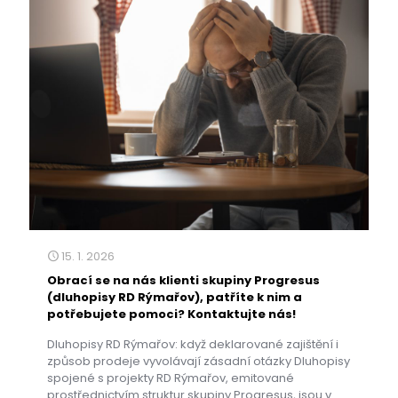
15. 1. 2026
Obrací se na nás klienti skupiny Progresus
(dluhopisy RD Rýmařov), patříte k nim a
potřebujete pomoci? Kontaktujte nás!
Dluhopisy RD Rýmařov: když deklarované zajištění i
způsob prodeje vyvolávají zásadní otázky Dluhopisy
spojené s projekty RD Rýmařov, emitované
prostřednictvím struktur skupiny Progresus, jsou v