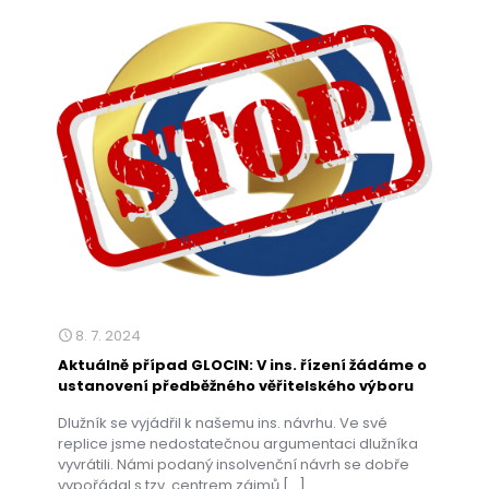
8. 7. 2024
Aktuálně případ GLOCIN: V ins. řízení žádáme o
ustanovení předběžného věřitelského výboru
Dlužník se vyjádřil k našemu ins. návrhu. Ve své
replice jsme nedostatečnou argumentaci dlužníka
vyvrátili. Námi podaný insolvenční návrh se dobře
vypořádal s tzv. centrem zájmů
[…]