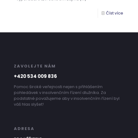
Číst více
ZAVOLEJTE NÁM
+420 534 009 836
Pomoc široké veřejnosti nejen s přihlášením
pohledávek v insolvenčním řízení dlužníka. Za
podstatné považujeme aby v insolvenčním řízení byl
váš hlas slyšet!
ADRESA