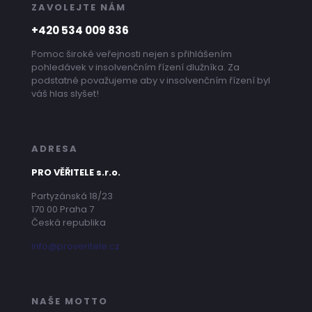
ZAVOLEJTE NÁM
+420 534 009 836
Pomoc široké veřejnosti nejen s přihlášením
pohledávek v insolvenčním řízení dlužníka. Za
podstatné považujeme aby v insolvenčním řízení byl
váš hlas slyšet!
ADRESA
PRO VĚŘITELE s.r.o.
Partyzánská 18/23
170 00 Praha 7
Česká republika
info@proveritele.cz
NAŠE MOTTO