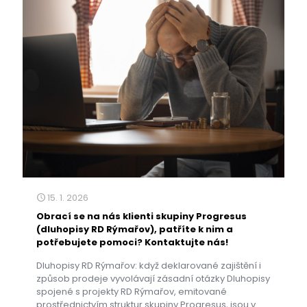
15. 1. 2026
Obrací se na nás klienti skupiny Progresus
(dluhopisy RD Rýmařov), patříte k nim a
potřebujete pomoci? Kontaktujte nás!
Dluhopisy RD Rýmařov: když deklarované zajištění i
způsob prodeje vyvolávají zásadní otázky Dluhopisy
spojené s projekty RD Rýmařov, emitované
prostřednictvím struktur skupiny Progresus, jsou v