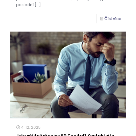
poslední
[…]
Číst více
4. 12. 2025
Jste věřiteli skupiny YD Capital? Kontaktujte