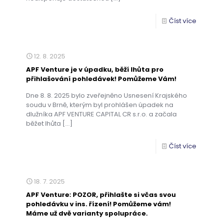
Číst více
12. 8. 2025
APF Venture je v úpadku, běží lhůta pro
přihlašování pohledávek! Pomůžeme Vám!
Dne 8. 8. 2025 bylo zveřejněno Usnesení Krajského
soudu v Brně, kterým byl prohlášen úpadek na
dlužníka APF VENTURE CAPITAL CR s.r.o. a začala
běžet lhůta
[…]
Číst více
18. 7. 2025
APF Venture: POZOR, přihlašte si včas svou
pohledávku v ins. řízení! Pomůžeme vám!
Máme už dvě varianty spolupráce.