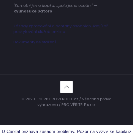
"Samotní jsme kapka, spolu jsme oceán."
—
Ryunosuke Satoro
Zásady zpracování a ochrany osobních údajů při
poskytování služeb on-line
Dokumenty ke stažení
© 2023 - 2026 PROVERITELE.cz / Všechna práva
vyhrazena / PRO VĚŘITELE s.r.o.
tal přiznává zásadní problémy. Pozor na výzvy ke kapitalizaci poh