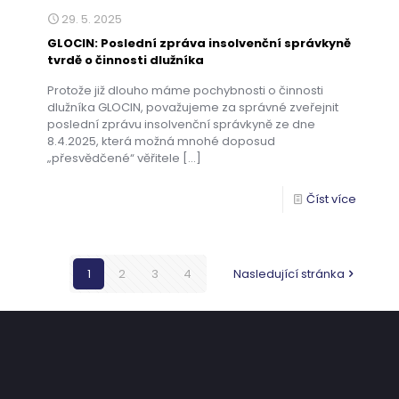
29. 5. 2025
GLOCIN: Poslední zpráva insolvenční správkyně
tvrdě o činnosti dlužníka
Protože již dlouho máme pochybnosti o činnosti
dlužníka GLOCIN, považujeme za správné zveřejnit
poslední zprávu insolvenční správkyně ze dne
8.4.2025, která možná mnohé doposud
„přesvědčené“ věřitele
[…]
Číst více
1
2
3
4
Nasledující stránka