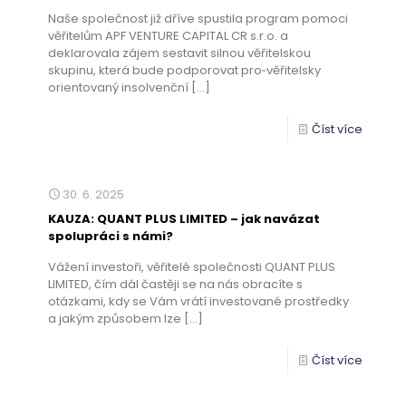
Naše společnost již dříve spustila program pomoci
věřitelům APF VENTURE CAPITAL CR s.r.o. a
deklarovala zájem sestavit silnou věřitelskou
skupinu, která bude podporovat pro‑věřitelsky
orientovaný insolvenční
[…]
Číst více
30. 6. 2025
KAUZA: QUANT PLUS LIMITED – jak navázat
spolupráci s námi?
Vážení investoři, věřitelé společnosti QUANT PLUS
LIMITED, čím dál častěji se na nás obracíte s
otázkami, kdy se Vám vrátí investované prostředky
a jakým způsobem lze
[…]
Číst více