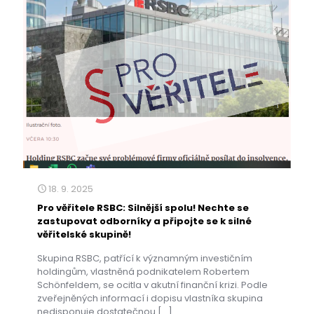
18. 9. 2025
Pro věřitele RSBC: Silnější spolu! Nechte se
zastupovat odborníky a připojte se k silné
věřitelské skupině!
Skupina RSBC, patřící k významným investičním
holdingům, vlastněná podnikatelem Robertem
Schönfeldem, se ocitla v akutní finanční krizi. Podle
zveřejněných informací i dopisu vlastníka skupina
nedisponuje dostatečnou
[…]