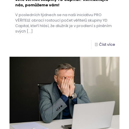
nás, pomůžeme vám!
V posledních týdnech se na naši iniciativu PRO
VĚŘITELE obrací rostoucí počet věřitelů skupiny YD
Capital, kteří hlásí, že dlužník je v prodlení s plněním
svých
[…]
Číst více