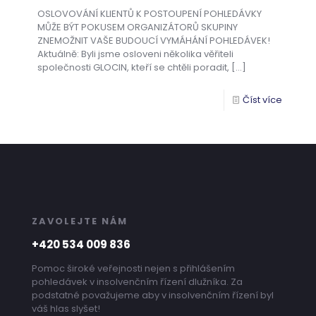
OSLOVOVÁNÍ KLIENTŮ K POSTOUPENÍ POHLEDÁVKY
MŮŽE BÝT POKUSEM ORGANIZÁTORŮ SKUPINY
ZNEMOŽNIT VAŠE BUDOUCÍ VYMÁHÁNÍ POHLEDÁVEK!
Aktuálně: Byli jsme osloveni několika věřiteli
společnosti GLOCIN, kteří se chtěli poradit,
[…]
Číst více
ZAVOLEJTE NÁM
+420 534 009 836
Pomoc široké veřejnosti nejen s přihlášením
pohledávek v insolvenčním řízení dlužníka. Za
podstatné považujeme aby v insolvenčním řízení byl
váš hlas slyšet!