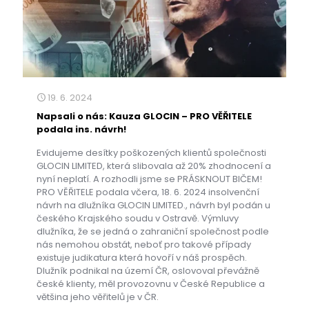
19. 6. 2024
Napsali o nás: Kauza GLOCIN – PRO VĚŘITELE
podala ins. návrh!
Evidujeme desítky poškozených klientů společnosti
GLOCIN LIMITED, která slibovala až 20% zhodnocení a
nyní neplatí. A rozhodli jsme se PRÁSKNOUT BIČEM!
PRO VĚŘITELE podala včera, 18. 6. 2024 insolvenční
návrh na dlužníka GLOCIN LIMITED., návrh byl podán u
českého Krajského soudu v Ostravě. Výmluvy
dlužníka, že se jedná o zahraniční společnost podle
nás nemohou obstát, neboť pro takové případy
existuje judikatura která hovoří v náš prospěch.
Dlužník podnikal na území ČR, oslovoval převážně
české klienty, měl provozovnu v České Republice a
většina jeho věřitelů je v ČR.