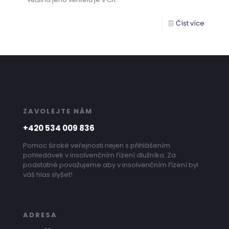
Číst více
ZAVOLEJTE NÁM
+420 534 009 836
Pomoc široké veřejnosti nejen s přihlášením
pohledávek v insolvenčním řízení dlužníka. Za
podstatné považujeme aby v insolvenčním řízení byl
váš hlas slyšet!
ADRESA