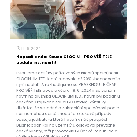
19. 6. 2024
Napsali o nás: Kauza GLOCIN – PRO VĚŘITELE
podala ins. návrh!
Evidujeme desítky poškozených klientů společnosti
GLOCIN LIMITED, která slibovala až 20% zhodnocení a
nyní neplatí. A rozhodli jsme se PRÁSKNOUT BIČEM!
PRO VĚŘITELE podala včera, 18. 6. 2024 insolvenční
návrh na dlužníka GLOCIN LIMITED., návrh byl podán u
českého Krajského soudu v Ostravě. Výmluvy
dlužníka, že se jedná o zahraniční společnost podle
nás nemohou obstát, neboť pro takové případy
existuje judikatura která hovoří v náš prospěch.
Dlužník podnikal na území ČR, oslovoval převážně
české klienty, měl provozovnu v České Republice a
většina jeho věřitelů je v ČR.