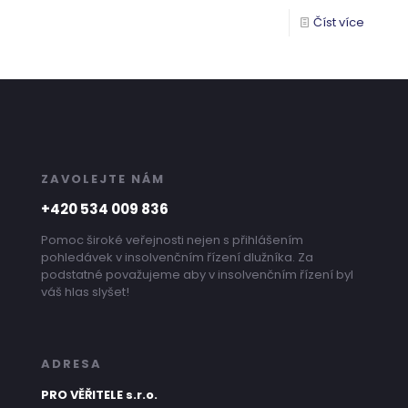
Číst více
ZAVOLEJTE NÁM
+420 534 009 836
Pomoc široké veřejnosti nejen s přihlášením
pohledávek v insolvenčním řízení dlužníka. Za
podstatné považujeme aby v insolvenčním řízení byl
váš hlas slyšet!
ADRESA
PRO VĚŘITELE s.r.o.