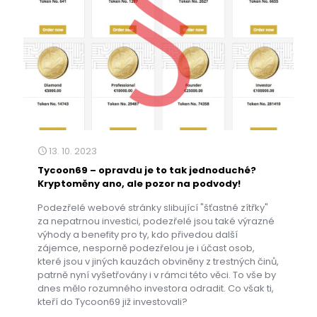
13. 10. 2023
Tycoon69 – opravdu je to tak jednoduché?
Kryptoměny ano, ale pozor na podvody!
Podezřelé webové stránky slibující "šťastné zítřky"
za nepatrnou investici, podezřelé jsou také výrazné
výhody a benefity pro ty, kdo přivedou další
zájemce, nesporně podezřelou je i účast osob,
které jsou v jiných kauzách obviněny z trestných činů,
patrně nyní vyšetřovány i v rámci této věci. To vše by
dnes mělo rozumného investora odradit. Co však ti,
kteří do Tycoon69 již investovali?