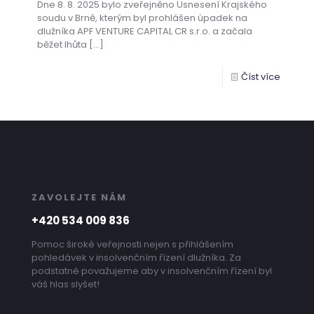
Dne 8. 8. 2025 bylo zveřejněno Usnesení Krajského
soudu v Brně, kterým byl prohlášen úpadek na
dlužníka APF VENTURE CAPITAL CR s.r.o. a začala
běžet lhůta
[…]
Číst více
ZAVOLEJTE NÁM
+420 534 009 836
Pomoc široké veřejnosti nejen s přihlášením
pohledávek v insolvenčním řízení dlužníka. Za
podstatné považujeme aby v insolvenčním řízení byl
váš hlas slyšet!