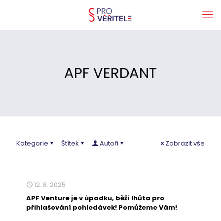
APF VERDANT
Kategorie
Štítek
Autoři
Zobrazit vše
12. 8. 2025
APF Venture je v úpadku, běží lhůta pro
přihlašování pohledávek! Pomůžeme Vám!